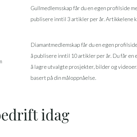
Gullmedlemsskap får du en egen profilside med 
publisere inntil 3 artikler per år. Artikkelene k
Diamantmedlemskap får du en egen profilside m
å publisere inntil 10 artikler per år. Du får e
m
å lagre utvalgte prosjekter, bilder og videoer
basert på din måloppnåelse.
edrift idag