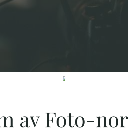
LES MER
m av Foto-no