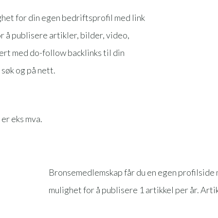
et for din egen bedriftsprofil med link
r å publisere artikler, bilder, video,
rt med do-follow backlinks til din
 søk og på nett.
 er eks mva.
Bronsemedlemskap får du en egen profilside me
mulighet for å publisere 1 artikkel per år. Arti